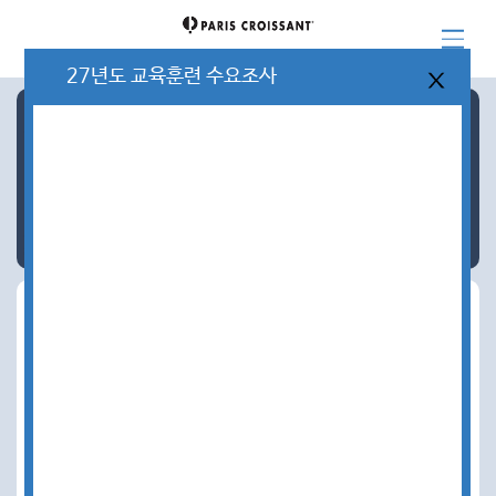
'26년 교육과정
'26년 8월 교육 일정
컨소시엄 뉴스레터_6월호
27년도 교육훈련 수요조사
02
더
공지사항
보
기
2027년 컨소시엄 교육훈련 수요조사
2026-08-04
오늘 하루 안보기
닫기
'26년 교육훈련 프로그램 브로셔
2026-01-14