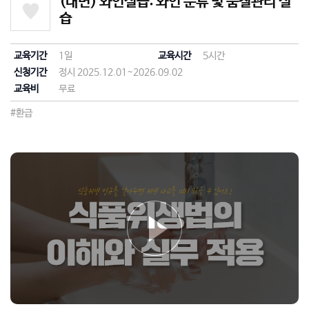
(대면) 와인실습: 와인 분류 및 품질관리 실
습
교육기간
1일
교육시간
5시간
신청기간
정시 2025.12.01~2026.09.02
교육비
무료
#환급