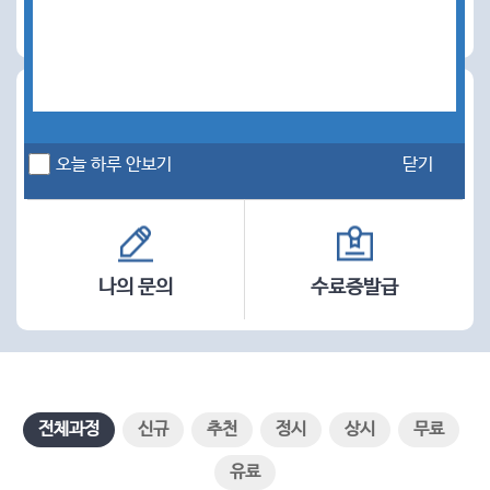
동방성장 아카데미 전용 홈페이지 Open Event 안내
2022-12-01
오늘 하루 안보기
닫기
오늘 하루 안보기
닫기
나의 학습
관심과정
오늘 하루 안보기
닫기
나의 문의
수료증발급
전체과정
신규
추천
정시
상시
무료
유료